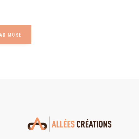
tion You Should Clarify.
or center with a caption, link and alt text New
AD MORE