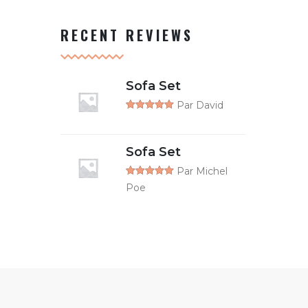
5
RECENT REVIEWS
Sofa Set
Par David
Note
5
sur
5
Sofa Set
Par Michel
Note
5
sur
Poe
5