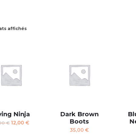
ats affichés
ying Ninja
Dark Brown
Bl
Boots
Ne
,00
€
12,00
€
35,00
€