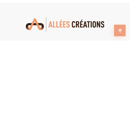
Allées-Créations - Entreprise Individuelle Jean-Valéry
Bigeaye 13 rue du Soleil - ZA Croix Fort 17220 Saint
Médard d'Aunis France
Mentions légales
Politique de confidentialité
EMAIL:
contact@allees-creations.fr