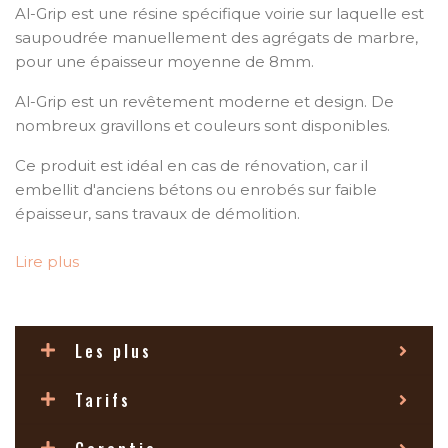
Al-Grip est une résine spécifique voirie sur laquelle est
saupoudrée manuellement des agrégats de marbre,
pour une épaisseur moyenne de 8mm.
Al-Grip est un revêtement moderne et design. De
nombreux gravillons et couleurs sont disponibles.
Ce produit est idéal en cas de rénovation, car il
embellit d'anciens bétons ou enrobés sur faible
épaisseur, sans travaux de démolition.
Il s’applique sur des supports anciens mais sains et en
Lire plus
bon état, comme une dalle béton ou un enrobé afin
de les restaurer.
De plus, Al-Grip est solide, durable et carrossable VL.
Les plus
C'est aussi un revêtement sécurisant car il est
parfaitement antidérapant.
Tarifs
Al-Grip est facile d'entretien : un nettoyeur haute