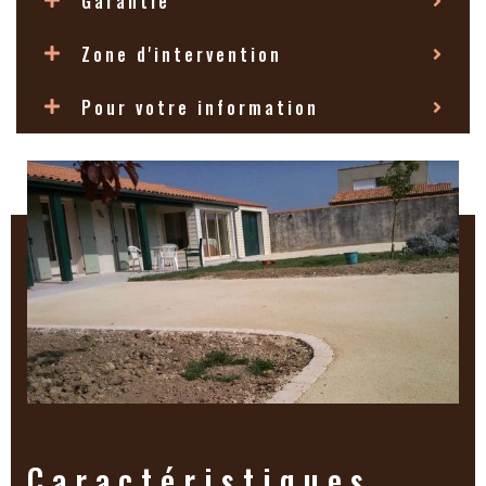
Garantie
pression suffit à laver cette résine.
Zone d'intervention
Pour votre information
Caractéristiques