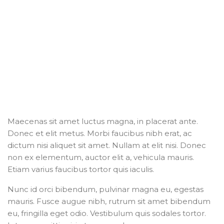
250
WORKERS HAVE DONE
480
IN DAYS COMPLETED
Maecenas sit amet luctus magna, in placerat ante.
Donec et elit metus. Morbi faucibus nibh erat, ac
dictum nisi aliquet sit amet. Nullam at elit nisi. Donec
non ex elementum, auctor elit a, vehicula mauris.
Etiam varius faucibus tortor quis iaculis.
Nunc id orci bibendum, pulvinar magna eu, egestas
mauris. Fusce augue nibh, rutrum sit amet bibendum
eu, fringilla eget odio. Vestibulum quis sodales tortor.