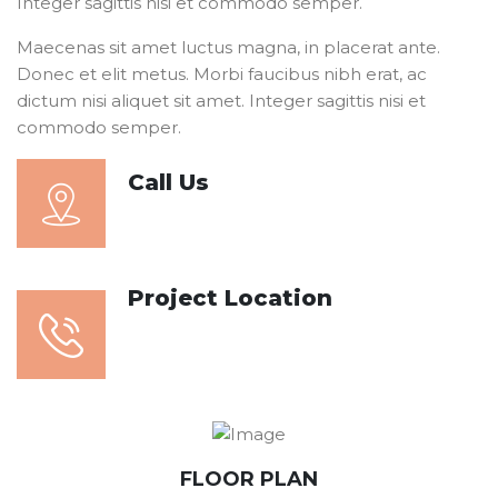
Integer sagittis nisi et commodo semper.
Maecenas sit amet luctus magna, in placerat ante.
Donec et elit metus. Morbi faucibus nibh erat, ac
dictum nisi aliquet sit amet. Integer sagittis nisi et
commodo semper.
Call Us
+91 123 456 7890
Project Location
#8901 Marmora Road Chi,
Vietnam
FLOOR PLAN