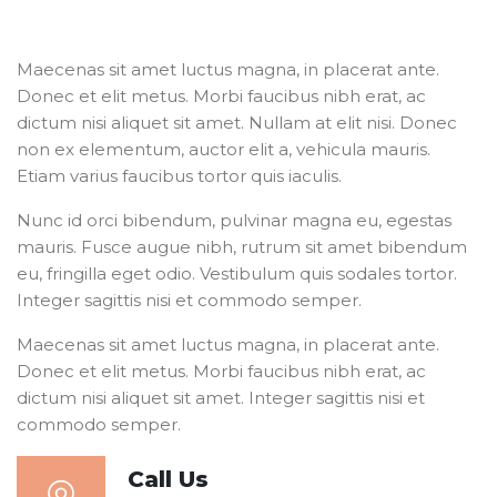
250
WORKERS HAVE DONE
Maecenas sit amet luctus magna, in placerat ante.
480
IN DAYS COMPLETED
Donec et elit metus. Morbi faucibus nibh erat, ac
dictum nisi aliquet sit amet. Nullam at elit nisi. Donec
non ex elementum, auctor elit a, vehicula mauris.
Etiam varius faucibus tortor quis iaculis.
Nunc id orci bibendum, pulvinar magna eu, egestas
mauris. Fusce augue nibh, rutrum sit amet bibendum
eu, fringilla eget odio. Vestibulum quis sodales tortor.
Integer sagittis nisi et commodo semper.
Maecenas sit amet luctus magna, in placerat ante.
Donec et elit metus. Morbi faucibus nibh erat, ac
dictum nisi aliquet sit amet. Integer sagittis nisi et
commodo semper.
Call Us